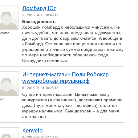
Ломбард Юг
5
· 2015-04-16 10:49:17
Благодарность
Хороший ломбард с небольшими минусами. Не
очень удобно, что надо предъявлять документы,
чеслав
да и долговато договор заключается. А вообще в
«Ломбард-Юг» хорошая процентная ставка и на
украшения отличные суммы предлагают, поэтому
по мере необходимости обращаюсь сюда.
Сотрудники вежливые.
Интернет-магазин Поли Робокар
www.робокар-игрушки.рф
5
· 2015-04-01 10:25:18
Супер интернет-магазин! Цены ниже чем у
ат
конкурентов (я сравнивал), доставляют прямо до
дома (ну, в моем случае – до офиса), оплатил
курьеру наличными. Сын доволен – а для меня
это главное.
Kenvelo
5
· 2015-03-08 17:18:46