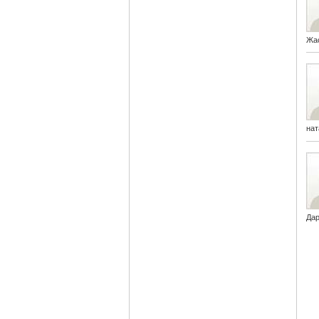
Жа
на
Да