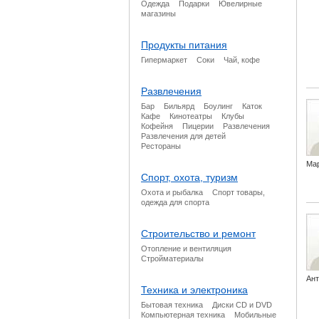
Одежда
Подарки
Ювелирные
магазины
Продукты питания
Гипермаркет
Соки
Чай, кофе
Развлечения
Бар
Бильярд
Боулинг
Каток
Кафе
Кинотеатры
Клубы
Кофейня
Пицерии
Развлечения
Развлечения для детей
Рестораны
Ма
Спорт, охота, туризм
Охота и рыбалка
Спорт товары,
одежда для спорта
Строительство и ремонт
Отопление и вентиляция
Стройматериалы
Ант
Техника и электроника
Бытовая техника
Диски CD и DVD
Компьютерная техника
Мобильные