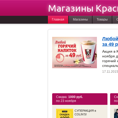
Магазины Крас
Главная
Магазины
Товары
Любой
за 49 
Акция в 
ноября д
горячий 
специаль
17.11.201
Скидка:
1000 руб.
Ск
по 23 ноября
по
СУПЕРАКЦИЯ в
COLIN’S!