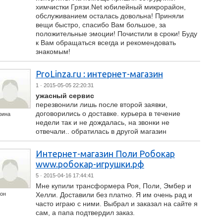
химчистки Грязи.Net юбилейный микрорайон,
обслуживанием осталась довольна! Приняли
вещи быстро, спасибо Вам большое, за
положительные эмоции! Почистили в сроки! Буду
к Вам обращаться всегда и рекомендовать
знакомым!
ProLinza.ru : интернет-магазин
1
· 2015-05-05 22:20:31
ужасный сервис
перезвонили лишь после второй заявки,
договорились о доставке. курьера в течение
рина
недели так и не дождалась, на звонки не
отвечали.. обратилась в другой магазин
Интернет-магазин Поли Робокар
www.робокар-игрушки.рф
5
· 2015-04-16 17:44:41
Мне купили трансформера Роя, Поли, Эмбер и
он
Хелли. Доставили без платно. Я им очень рад и
часто играю с ними. Выбрал и заказал на сайте я
сам, а папа подтвердил заказ.