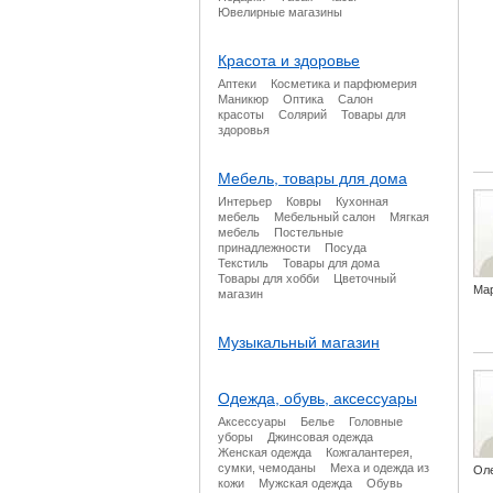
Ювелирные магазины
Красота и здоровье
Аптеки
Косметика и парфюмерия
Маникюр
Оптика
Салон
красоты
Солярий
Товары для
здоровья
Мебель, товары для дома
Интерьер
Ковры
Кухонная
мебель
Мебельный салон
Мягкая
мебель
Постельные
принадлежности
Посуда
Текстиль
Товары для дома
Товары для хобби
Цветочный
Ма
магазин
Музыкальный магазин
Одежда, обувь, аксессуары
Аксессуары
Белье
Головные
уборы
Джинсовая одежда
Женская одежда
Кожгалантерея,
сумки, чемоданы
Меха и одежда из
Ол
кожи
Мужская одежда
Обувь