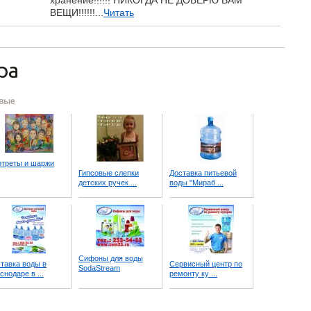
хранение!!!!!! НИКОГДА НЕ ДОВЕРЮ ВАМ
ВЕЩИ!!!!!!...
Читать
ра
вые
треты и шаржи
Гипсовые слепки
Доставка питьевой
детских ручек ...
воды "Мираб ...
Сифоны для воды
тавка воды в
Сервисный центр по
SodaStream
снодаре в ...
ремонту ку ...