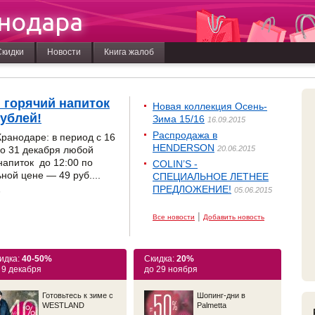
нодара
Скидки
Новости
Книга жалоб
 горячий напиток
Новая коллекция Осень-
рублей!
Зима 15/16
16.09.2015
Распродажа в
Кранодаре: в период с 16
HENDERSON
о 31 декабря любой
20.06.2015
напиток до 12:00 по
COLIN’S -
ной цене — 49 руб....
СПЕЦИАЛЬНОЕ ЛЕТНЕЕ
ПРЕДЛОЖЕНИЕ!
05.06.2015
5
|
Все новости
Добавить новость
идка:
40-50%
Скидка:
20%
 9 декабря
до 29 ноября
Готовьтесь к зиме c
Шопинг-дни в
WESTLAND
Palmetta