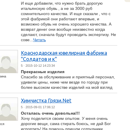
И еще добавили, что нужно брать дорогую
итальянскую обувь , а не за 3000 руб
сомнительного качества. И еще сказали , что с
этой фабрикой они работают впервые, и
возможно обувь не очень хорошего качества. А
возврат денег они вообще неизвестно когда
сделают, сначала будут проводить экспертизу. Не
сове...
Читать
Краснодарская ювелирная фабрика
"Солдатов и к"
5
· 2015-10-12 14:23:34
Прекрасные изделия
рина
Спасибо за обслуживание и приятный персонал,
удивили цены, ниже чем везде по городу при
более высоком качестве изделий на мой взгляд
Химчистка Грязи.Net
5
· 2015-09-01 17:06:12
Осталась очень довольна!!!
Хочу поделится своим опытом. У меня очень
дорогие вещи, сама стирать боюсь, не дай Бог
еся
испортить! На помощь пришли сотрудники