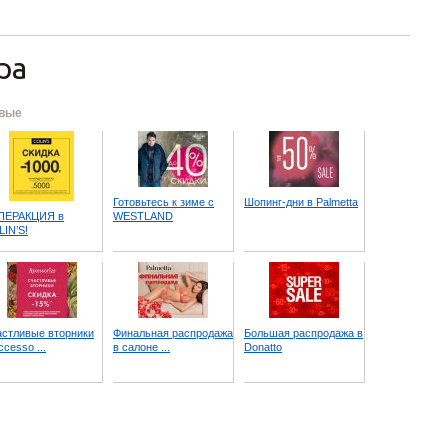
ра
вые
Готовьтесь к зиме c
Шопинг-дни в Palmetta
ПЕРАКЦИЯ в
WESTLAND
IN’S!
стливые вторники
Финальная распродажа
Большая распродажа в
ccesso ...
в салоне ...
Donatto