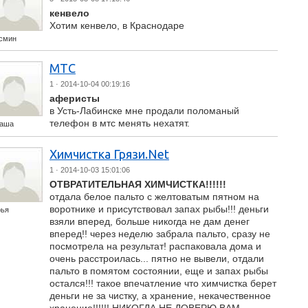
кенвело
Хотим кенвело, в Краснодаре
смин
МТС
1
· 2014-10-04 00:19:16
аферисты
в Усть-Лабинске мне продали поломаный
телефон в мтс менять нехатят.
таша
Химчистка Грязи.Net
1
· 2014-10-03 15:01:06
ОТВРАТИТЕЛЬНАЯ ХИМЧИСТКА!!!!!!
отдала белое пальто с желтоватым пятном на
воротнике и присутствовал запах рыбы!!! деньги
рья
взяли вперед, больше никогда не дам денег
вперед!! через неделю забрала пальто, сразу не
посмотрела на результат! распаковала дома и
очень расстроилась... пятно не вывели, отдали
пальто в помятом состоянии, еще и запах рыбы
остался!!! такое впечатление что химчистка берет
деньги не за чистку, а хранение, некачественное