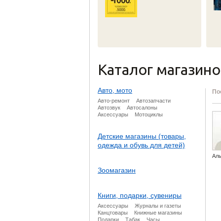
Каталог магазин
Авто, мото
По
Авто-ремонт
Автозапчасти
Автозвук
Автосалоны
Аксессуары
Мотоциклы
Детские магазины (товары,
одежда и обувь для детей)
Ал
Зоомагазин
Книги, подарки, сувениры
Аксессуары
Журналы и газеты
Канцтовары
Книжные магазины
Подарки
Табак
Часы