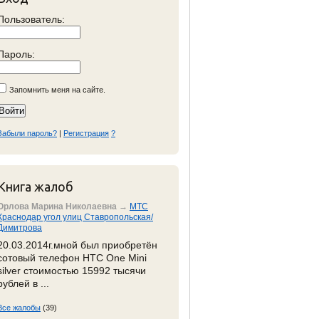
Пользователь:
Пароль:
Запомнить меня на сайте.
Забыли пароль?
|
Регистрация
?
Книга жалоб
Орлова Марина Николаевна
→
МТС
Краснодар угол улиц Ставропольская/
Димитрова
20.03.2014г.мной был приобретён
сотовый телефон HTC One Mini
silver стоимостью 15992 тысячи
рублей в ...
Все жалобы
(39)